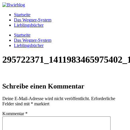
Zum
Inhalt
Startseite
wechseln
Das Wegner-System
Lieblingsbücher
Menü
Startseite
Das Wegner-System
Lieblingsbücher
295722371_1411983465975402_
Schreibe einen Kommentar
Deine E-Mail-Adresse wird nicht veröffentlicht.
Erforderliche
Felder sind mit
*
markiert
Kommentar
*