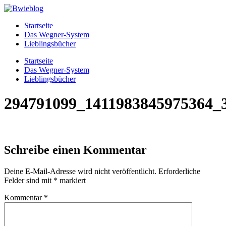
Zum
Inhalt
Startseite
wechseln
Das Wegner-System
Lieblingsbücher
Menü
Startseite
Das Wegner-System
Lieblingsbücher
294791099_1411983845975364_
Schreibe einen Kommentar
Deine E-Mail-Adresse wird nicht veröffentlicht.
Erforderliche
Felder sind mit
*
markiert
Kommentar
*