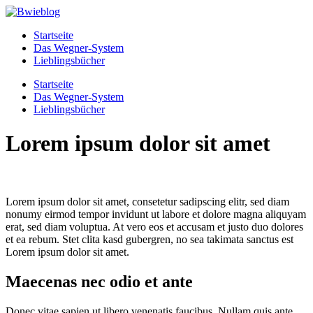
Zum
Inhalt
Startseite
wechseln
Das Wegner-System
Lieblingsbücher
Menü
Startseite
Das Wegner-System
Lieblingsbücher
Lorem ipsum dolor sit amet
Lorem ipsum dolor sit amet, consetetur sadipscing elitr, sed diam
nonumy eirmod tempor invidunt ut labore et dolore magna aliquyam
erat, sed diam voluptua. At vero eos et accusam et justo duo dolores
et ea rebum. Stet clita kasd gubergren, no sea takimata sanctus est
Lorem ipsum dolor sit amet.
Maecenas nec odio et ante
Donec vitae sapien ut libero venenatis faucibus. Nullam quis ante.